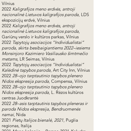
Vilnius
2022
Kaligrafijos meno erdvės, antroji
nacionalinė Lietuvos kaligrafijos paroda
, LDS
ekspozicijų erdvė, Vilnius
2022
Kaligrafijos meno erdvės, antroji
nacionalinė Lietuvos kaligrafijos paroda
,
Gariūnų verslo ir kultūros parkas, Vilnius
2022
Tapytojų asociacijos “Individualistai“
paroda, skirta besibaigiantiems 2022–iesiems
Monsinjoro Kazimiero Vasiliausko šimtmečio
metams
, LR Seimas, Vilnius
2022
Tapytojų asociacijos “Individualistai“
Kalėdinė tapybos paroda
, Art City Inn, Vilnius
2022
28–ojo tarptautinio tapybos plenero
Nidos ekspresija paroda
, Compensa, Vilnius
2022
28–ojo tarptautinio tapybos plenero
Nidos ekspresija paroda
, L. Rėzos kultūros
centras Juodkrantė
2022
28–asis tarptautinis tapybos pleneras ir
paroda Nidos ekspresija, Bendruomenės
namai
, Nida
2021
Pietų Italijos bienalė, 2021
, Puglia
regionas, Italija