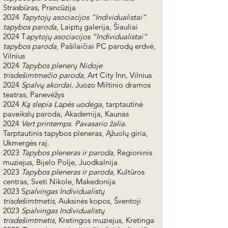
Strasbūras, Prancūzija
2024
Tapytojų asociacijos “Individualistai“
tapybos paroda
, Laiptų galerija, Šiauliai
2024 T
apytojų asociacijos “Individualistai“
tapybos paroda
, Pašilaičiai PC parodų erdvė,
Vilnius
2024
Tapybos plenerų Nidoje
trisdešimtmečio paroda
, Art City Inn, Vilnius
2024
Spalvų akordai
, Juozo Miltinio dramos
teatras, Panevėžys
2024
Ką slepia Lapės uodega
, tarptautinė
paveikslų paroda, Akademija, Kaunas
2024
Vert printemps. Pavasario žalia.
Tarptautinis tapybos pleneras, Ąžuolų giria,
Ukmergės raj.
2023
Tapybos pleneras ir paroda
, Regioninis
muziejus, Bijelo Polje, Juodkalnija
2023
Tapybos pleneras ir paroda
, Kultūros
centras, Sveti Nikole, Makedonija
2023 S
palvingas Individualistų
trisdešimtmetis
, Auksinės kopos, Šventoji
2023
Spalvingas Individualistų
trisdešimtmetis
, Kretingos muziejus, Kretinga