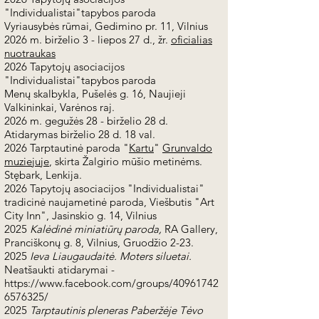
"Individualistai"tapybos paroda
Vyriausybės rūmai, Gedimino pr. 11, Vilnius
2026 m. birželio 3 - liepos 27 d., žr.
oficialias
nuotraukas
2026 Tapytojų asociacijos
"Individualistai"tapybos paroda
Menų skalbykla, Pušelės g. 16, Naujieji
Valkininkai, Varėnos raj.
2026 m. gegužės 28 - birželio 28 d.
Atidarymas birželio 28 d. 18 val.
2026 Tarptautinė paroda "
Kartu
"
Grunvaldo
muziejuje
, skirta Žalgirio mūšio metinėms.
Stębark, Lenkija.
2026 Tapytojų asociacijos "Individualistai"
tradicinė naujametinė paroda, Viešbutis "Art
City Inn", Jasinskio g. 14, Vilnius
2025
Kalėdinė miniatiūrų paroda,
RA Gallery,
Pranciškonų g. 8, Vilnius, Gruodžio 2-23.
2025
Ieva Liaugaudaitė. Moters siluetai.
Neatšaukti atidarymai -
https://www.facebook.com/groups/40961742
6576325/
2025
Tarptautinis pleneras Paberžėje Tėvo