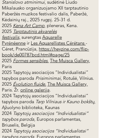
Stanislovo atminimui
, sudėtinė Liudo
Mikalausko organizuojamo XII tarptautinio
Paberžės muzikos festivalio dalis, Paberžė,
Kėdainių raj., 2025 rugpj. 25-31 d.
2025
Kena Art Camp
, pleneras, Kena.
2025
Tarptautinis akvarelės
festivalis,
surengtas
Aquarelle
Pyr
é
n
é
enne
ir
Les Aquarellistes Cérétans
-
Céret, Prancūzija,
https://heyzine.com/flip-
book/de00787bcd.html#page/25
2025
Formes sensibles.
The Muisca Gallery
,
Paris
2025 Tapytojų asociacijos “Individualistai“
tapybos paroda
Prisiminimai,
Rotušė, Vilnius.
2025
Évolution fluide
.
The Muisca Gallery,
Paris. Žr.
online galeriją
.
2024 Tapytojų asociacijos “Individualistai“
tapybos paroda
Tarp Vilniaus ir Kauno bokštų
,
Ąžuolyno biblioteka, Kaunas
2024
Tapytojų asociacijos “Individualistai“
tapybos paroda
, Europos parlamentas,
Briuselis, Belgija
2024
Tapytojų asociacijos “Individualistai“
tapybos paroda
, Europos parlamentas,