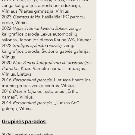
zenga kaligrafijos paroda bei edukacija,
Vilniaus Pilaitės gimnazija, Vilnius
2023
Gamtos šokis
, Pašilaičiai PC parodų
erdvė, Vilnius
2022
Vėjas švelniai kviečia šokiui
, zenga
kaligrafijos paroda Lexus automobilių
salonas, Japonijos dienos Kaune WA, Kaunas
2022
Smilgos aplankė peizažą
, zenga
kaligrafijos paroda, Šv. Jono gatvės galerija,
Vilnius
2020
Nuo Zenga kaligrafizmo iki abstrakcijos:
Pamatai
, Kazio Varnelio namai – muziejus,
Vilnius, Lietuva​
2016
Personalinė paroda
, Lietuvos Energijos
įmonių grupės verslo centras, Vilnius.
2016
Bitės ir bijūnai,
restoranas „Ertlio
namas“, Vilnius.
2014
Personalinė paroda
, „Juozas Art“
galerija, Vilnius.
Grupinės parodos:
2026 Tapytojų asociacijos