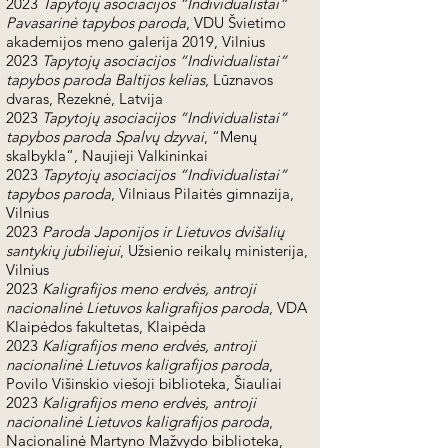
2023
Tapytojų asociacijos “Individualistai“
Pavasarinė tapybos paroda
, VDU Švietimo
akademijos meno galerija 2019, Vilnius
2023
Tapytojų asociacijos “Individualistai“
tapybos paroda Baltijos kelias
, Lūznavos
dvaras, Rezeknė, Latvija
2023
Tapytojų asociacijos “Individualistai“
tapybos paroda Spalvų dzyvai
, “Menų
skalbykla“, Naujieji Valkininkai
2023
Tapytojų asociacijos “Individualistai“
tapybos paroda
, Vilniaus Pilaitės gimnazija,
Vilnius
2023
Paroda Japonijos ir Lietuvos dvišalių
santykių jubiliejui
, Užsienio reikalų ministerija,
Vilnius
2023
Kaligrafijos meno erdvės, antroji
nacionalinė Lietuvos kaligrafijos paroda
, VDA
Klaipėdos fakultetas, Klaipėda
2023
Kaligrafijos meno erdvės, antroji
nacionalinė Lietuvos kaligrafijos paroda
,
Povilo Višinskio viešoji biblioteka, Šiauliai
2023
Kaligrafijos meno erdvės, antroji
nacionalinė Lietuvos kaligrafijos paroda
,
Nacionalinė Martyno Mažvydo biblioteka,