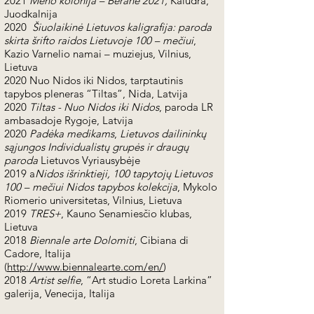
2021
Meno kolonija – Berane 2021,
Kaludra,
Juodkalnija
2020
Šiuolaikinė Lietuvos kaligrafija: paroda
skirta šrifto raidos Lietuvoje 100 – mečiui
,
Kazio Varnelio namai – muziejus, Vilnius,
Lietuva
​2020 Nuo Nidos iki Nidos, tarptautinis
tapybos pleneras “Tiltas”, Nida, Latvija
2020
Tiltas - Nuo Nidos iki Nidos
, paroda LR
ambasadoje Rygoje, Latvija
2020
Padėka medikams
,
Lietuvos dailininkų
sąjungos Individualistų grupės ir draugų
paroda
Lietuvos Vyriausybėje
2019 a
Nidos išrinktieji, 100 tapytojų Lietuvos
100 – mečiui Nidos tapybos kolekcija
, Mykolo
Riomerio universitetas, Vilnius, Lietuva
2019
TRES+
, Kauno Senamiesčio klubas,
Lietuva
​2018
Biennale arte Dolomiti
, Cibiana di
Cadore, Italija
(
http://www.biennalearte.com/en/
)
​2018
Artist selfie
, “Art studio Loreta Larkina”
galerija, Venecija, Italija