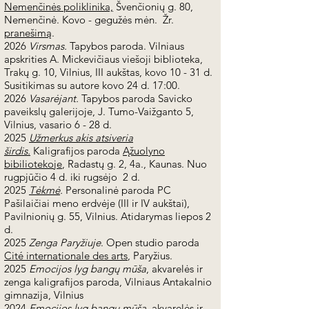
Nemenčinės poliklinika,
Švenčionių g. 80,
Nemenčinė. Kovo - gegužės mėn. Žr.
pranešimą
.
2026
Virsmas.
Tapybos paroda. Vilniaus
apskrities A. Mickevičiaus viešoji biblioteka,
Trakų g. 10, Vilnius, III aukštas, kovo 10 - 31 d.
Susitikimas su autore kovo 24 d. 17:00​.
2026
Vasarėjant.
Tapybos paroda Savicko
paveikslų galerijoje, J. Tumo-Vaižganto 5,
Vilnius, vasario 6 - 28 d.
2025
Užmerkus akis atsiveria
širdis.
Kaligrafijos paroda
Ąžuolyno
bibiliotekoje
, Radastų g. 2, 4a., Kaunas. Nuo
rugpjūčio 4 d. iki rugsėjo 2 d.
2025
Tėkmė
.
Personalinė paroda PC
Pašilaičiai meno erdvėje (III ir IV aukštai),
Pavilnionių g. 55, Vilnius. Atidarymas liepos 2
d.
2025
Zenga Paryžiuje
. Open studio paroda
Cité internationale des arts
, Paryžius.
2025
Emocijos lyg bangų mūša
, akvarelės ir
zenga kaligrafijos paroda, Vilniaus Antakalnio
gimnazija, Vilnius
2024
Emocijos lyg bangų mūša
, akvarelės ir